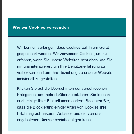
Weiterlesen
Wie wir Cookies verwenden
6. MAI 2025
/
VON
DR. MED. CAROLIN NICOLAUS
Wir können verlangen, dass Cookies auf Ihrem Gerät
gespeichert werden. Wir verwenden Cookies, um zu
erfahren, wann Sie unsere Websites besuchen, wie Sie
mit uns interagieren, um Ihre Benutzererfahrung zu
verbessern und um Ihre Beziehung zu unserer Website
individuell zu gestalten.
Klicken Sie auf die Überschriften der verschiedenen
Kategorien, um mehr darüber zu erfahren. Sie können
SIE HABEN NOCH FRAGEN?
auch einige Ihrer Einstellungen ändern. Beachten Sie,
dass die Blockierung einiger Arten von Cookies Ihre
Die Frauenarztpraxis Grafing bei München
Erfahrung auf unseren Websites und die von uns
Bahnhofstraße 30a
angebotenen Dienste beeinträchtigen kann.
D-85567 Grafing bei München