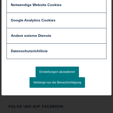
Notwendige Website Cookies
Tel :: +49 (0)8092 850 485
Fax :: +49 (0)8092 850 487
E-Mail
info@gyn-grafing.de
Google Analytics Cookies
Andere externe Dienste
Datenschutzrichtlinie
Einstellungen akzeptieren
Verberge nur die Benachrichtigung
FOLGE UNS AUF FACEBOOK