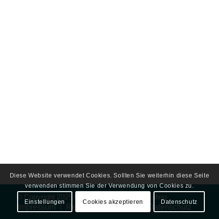
Diese Website verwendet Cookies. Sollten Sie weiterhin diese Seite
verwenden stimmen Sie der Verwendung von Cookies zu.
© Copyright 2025 by
Frauenarzt Praxis Grafing
Einstellungen
Cookies akzeptieren
Datenschutz
Impressum
Rechtliche Hinweise
Datenschutz