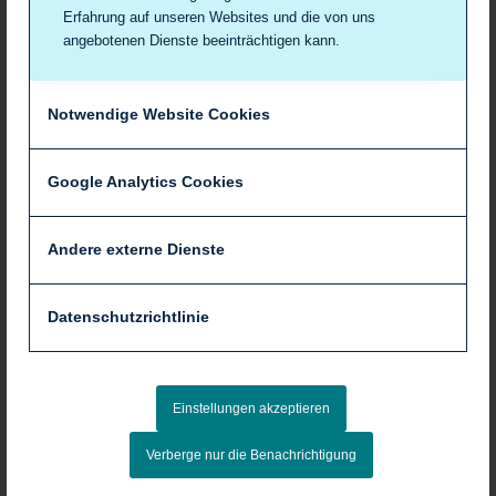
Darmkrebsvorsorge
Erfahrung auf unseren Websites und die von uns
Ab 50 Jahren
angebotenen Dienste beeinträchtigen kann.
Mammographiescreening
Von 50 bis 75 Jahren
Notwendige Website Cookies
Google Analytics Cookies
Andere externe Dienste
Datenschutzrichtlinie
Wichtige Weblinks im Bereich
Verhütung
Bundeszentrale für gesundheitliche Aufklärung
Einstellungen akzeptieren
(BZgA) – Verhütung
Umfassende Informationen zu allen
Verberge nur die Benachrichtigung
Verhütungsmethoden, ihrer Anwendung, Sicherheit und
Nebenwirkungen.