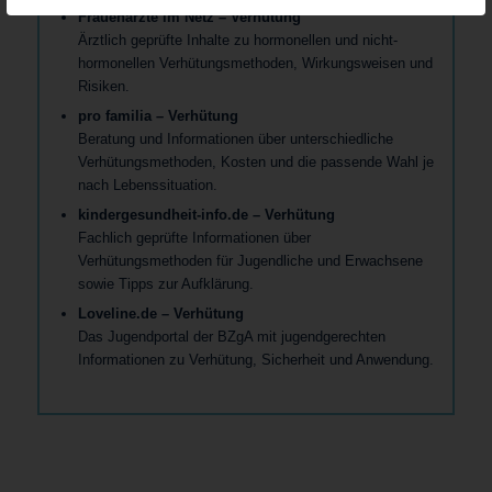
Frauenärzte im Netz – Verhütung
Ärztlich geprüfte Inhalte zu hormonellen und nicht-
hormonellen Verhütungsmethoden, Wirkungsweisen und
Risiken.
pro familia – Verhütung
Beratung und Informationen über unterschiedliche
Verhütungsmethoden, Kosten und die passende Wahl je
nach Lebenssituation.
kindergesundheit-info.de – Verhütung
Fachlich geprüfte Informationen über
Verhütungsmethoden für Jugendliche und Erwachsene
sowie Tipps zur Aufklärung.
Loveline.de – Verhütung
Das Jugendportal der BZgA mit jugendgerechten
Informationen zu Verhütung, Sicherheit und Anwendung.