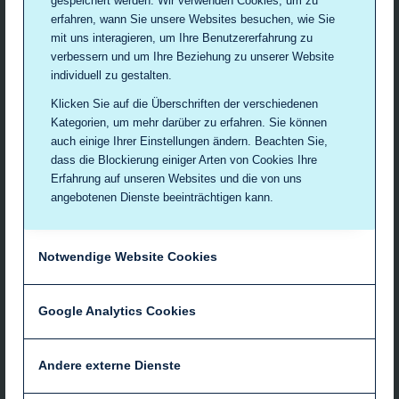
gespeichert werden. Wir verwenden Cookies, um zu
➜ Individuelle Beratung
erfahren, wann Sie unsere Websites besuchen, wie Sie
➜ Pflanzliche Therapieoptionen
mit uns interagieren, um Ihre Benutzererfahrung zu
➜ Hormonelle Behandlung
verbessern und um Ihre Beziehung zu unserer Website
➜ Linderung von Beschwerden
individuell zu gestalten.
➜ Ganzheitliche Betreuung
Klicken Sie auf die Überschriften der verschiedenen
Kategorien, um mehr darüber zu erfahren. Sie können
Mehr Informationen
auch einige Ihrer Einstellungen ändern. Beachten Sie,
dass die Blockierung einiger Arten von Cookies Ihre
Erfahrung auf unseren Websites und die von uns
angebotenen Dienste beeinträchtigen kann.
Wunschleistungen
➜ Bestimmung des Hormonstatus
Notwendige Website Cookies
➜ Vitamin D- und Selen-Analyse
➜ Immunstatus bei Kinderwunsch
➜ Toxoplasmose, Cytomegalie & Ringelröteln
Google Analytics Cookies
➜ Individuelle Beratung und Analyse
Mehr Informationen
Andere externe Dienste