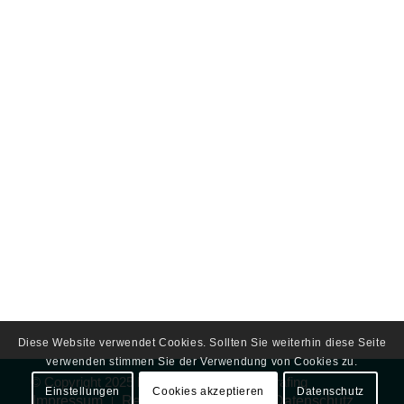
Diese Website verwendet Cookies. Sollten Sie weiterhin diese Seite
verwenden stimmen Sie der Verwendung von Cookies zu.
© Copyright 2025 by
Frauenarzt Praxis Grafing
Einstellungen
Cookies akzeptieren
Datenschutz
Impressum
Rechtliche Hinweise
Datenschutz