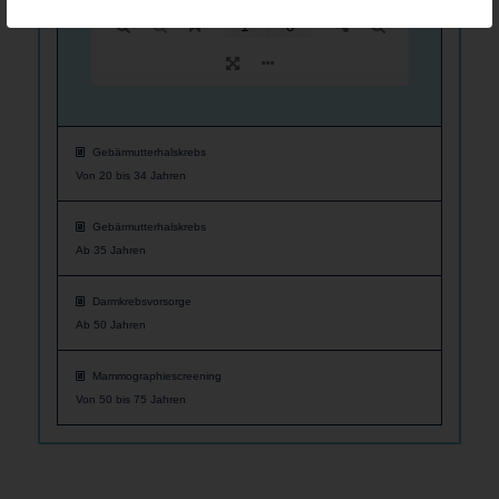
Gebärmutterhalskrebs
Von 20 bis 34 Jahren
Gebärmutterhalskrebs
Ab 35 Jahren
Darmkrebsvorsorge
Ab 50 Jahren
Mammographiescreening
Von 50 bis 75 Jahren