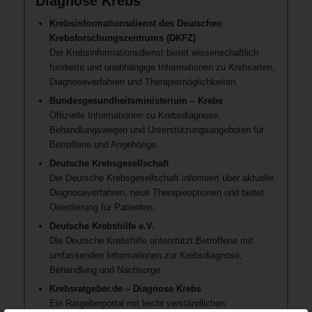
Diagnose Krebs
Krebsinformationsdienst des Deutschen
Krebsforschungszentrums (DKFZ)
Der Krebsinformationsdienst bietet wissenschaftlich
fundierte und unabhängige Informationen zu Krebsarten,
Diagnoseverfahren und Therapiemöglichkeiten.
Bundesgesundheitsministerium – Krebs
Offizielle Informationen zu Krebsdiagnose,
Behandlungswegen und Unterstützungsangeboten für
Betroffene und Angehörige.
Deutsche Krebsgesellschaft
Die Deutsche Krebsgesellschaft informiert über aktuelle
Diagnoseverfahren, neue Therapieoptionen und bietet
Orientierung für Patienten.
Deutsche Krebshilfe e.V.
Die Deutsche Krebshilfe unterstützt Betroffene mit
umfassenden Informationen zur Krebsdiagnose,
Behandlung und Nachsorge.
Krebsratgeber.de – Diagnose Krebs
Ein Ratgeberportal mit leicht verständlichen